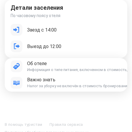
Детали заселения
По часовому поясу отеля
Заезд с 14:00
Выезд до 12:00
Об отеле
Информация о типе питания, включенном в стоимость, ук
Важно знать
Отели в Москве
Отели в Петербурге
Забронировать Отель в Москве
Отели в Казани
Отели в Нижнем Новгороде
Отели в Геленджике
В помощь туристам
Правила сервиса
Отели в Минске
Отель Вега в Измайлово
Отель Космос в Москве