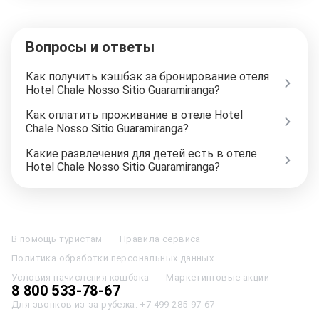
Вопросы и ответы
Как получить кэшбэк за бронирование отеля
Hotel Chale Nosso Sitio Guaramiranga?
Как оплатить проживание в отеле Hotel
Chale Nosso Sitio Guaramiranga?
Какие развлечения для детей есть в отеле
Hotel Chale Nosso Sitio Guaramiranga?
Отели в Москве
Отели в Петербурге
Забронировать Отель в Москве
Отели в Казани
Отели в Нижнем Новгороде
Отели в Геленджике
В помощь туристам
Правила сервиса
Отели в Минске
Отель Вега в Измайлово
Отель Космос в Москве
Политика обработки персональных данных
Отель Президент
Отель Рэдиссон в Сочи
Гостиница в Калининграде
Отель Гринвуд
Отели в Адлере
Отель Soluxe в Москве
Условия начисления кэшбэка
Маркетинговые акции
Отель Измайлово Альфа
Отели в Сочи
Отели в Ярославле
8 800 533-78-67
Отели в Абхазии
Отели в Сортавале
Еще
Для звонков из-за рубежа:
+7 499 285-97-67