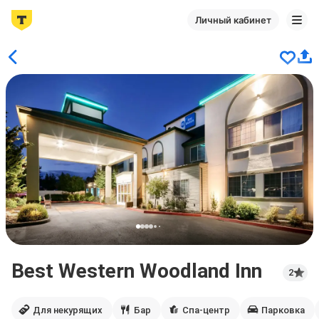
Личный кабинет
Best Western Woodland Inn
2
Для некурящих
Бар
Спа-центр
Парковка