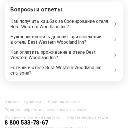
Вопросы и ответы
Как получить кэшбэк за бронирование отеля
Best Western Woodland Inn?
Нужно ли вносить депозит при заселении
в отель Best Western Woodland Inn?
Как оплатить проживание в отеле Best
Western Woodland Inn?
Есть ли в отеле Best Western Woodland Inn
спа-зона?
Отели в Москве
Отели в Петербурге
Забронировать Отель в Москве
Отели в Казани
Отели в Нижнем Новгороде
Отели в Геленджике
В помощь туристам
Правила сервиса
Отели в Минске
Отель Вега в Измайлово
Отель Космос в Москве
Политика обработки персональных данных
Отель Президент
Отель Рэдиссон в Сочи
Гостиница в Калининграде
Отель Гринвуд
Отели в Адлере
Отель Soluxe в Москве
Условия начисления кэшбэка
Маркетинговые акции
Отель Измайлово Альфа
Отели в Сочи
Отели в Ярославле
8 800 533-78-67
Отели в Абхазии
Отели в Сортавале
Еще