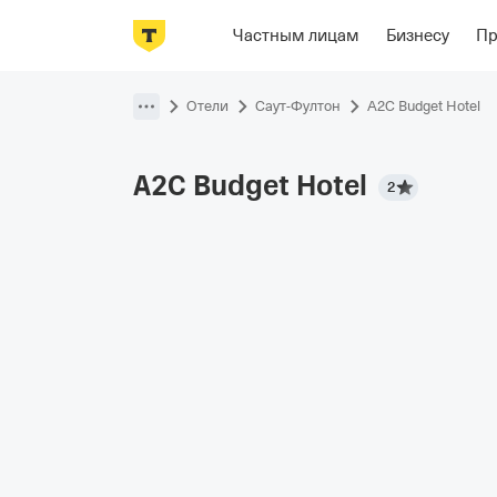
Фотографии
Номера
Располож
Частным лицам
Бизнесу
П
Пропустить
навигацию
Отели
Саут-Фултон
A2C Budget Hotel
A2C Budget
Hotel
2