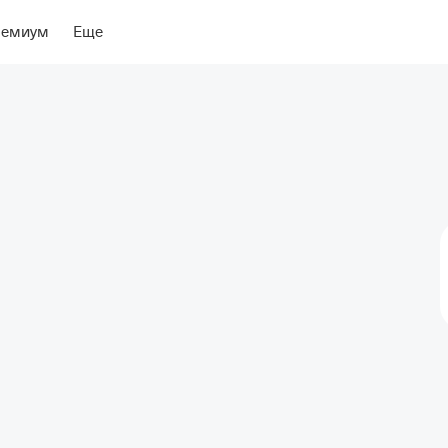
ение
Об отеле
ремиум
Еще