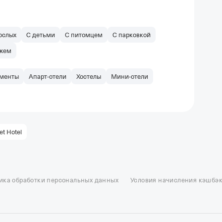
ослых
С детьми
С питомцем
С парковкой
яжем
менты
Апарт-отели
Хостелы
Мини-отели
t Hotel
ель в Москве
Отели в Казани
Отели в Нижнем Новгороде
Отели в Геленд
сон в Сочи
Гостиница в Калининграде
Отель Гринвуд
Отели в Адлере
Отел
ика обработки персональных данных
Условия начисления кэшбэ
и в Сортавале
Еще