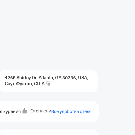
4265 Shirley Dr, Atlanta, GA 30336, USA,
Саут-Фултон,
США
Отопление
Кондиционер
Индивидуальная
я курения
Все удобства отеля