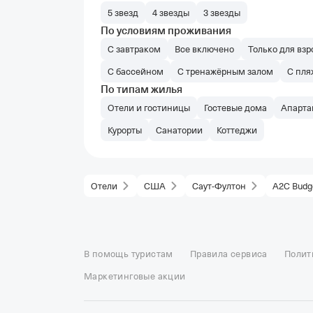
5 звезд
4 звезды
3 звезды
По условиям проживания
С завтраком
Все включено
Только для взр
С бассейном
С тренажёрным залом
С пл
По типам жилья
Отели и гостиницы
Гостевые дома
Апарта
Курорты
Санатории
Коттеджи
Отели
США
Саут-Фултон
A2C Budge
Отели в Москве
Отели в Петербурге
Забронировать От
Отель Космос в Москве
Отель Президент
Отель Рэдис
В помощь туристам
Правила сервиса
Полит
Отели в Сочи
Отели в Ярославле
Отели в Абхазии
Отел
Маркетинговые акции