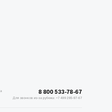
жике
Отели в Минске
Отель Вега в Измайлово
ь Soluxe в Москве
Отель Измайлово Альфа
8 800 533-78-67
ка
Для звонков из-за рубежа:
+7 499 285-97-67