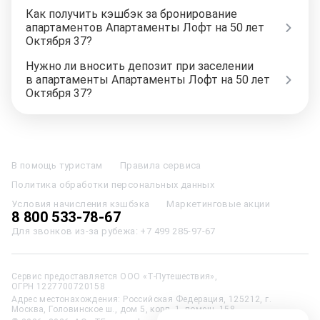
Как получить кэшбэк за бронирование
апартаментов Апартаменты Лофт на 50 лет
Октября 37?
Нужно ли вносить депозит при заселении
в апартаменты Апартаменты Лофт на 50 лет
Октября 37?
Отели в Москве
Отели в Петербурге
Забронировать Отель в Москве
Отели в Казани
Отели в Нижнем Новгороде
Отели в Геленджике
В помощь туристам
Правила сервиса
Отели в Минске
Отель Вега в Измайлово
Отель Космос в Москве
Политика обработки персональных данных
Отель Президент
Отель Рэдиссон в Сочи
Гостиница в Калининграде
Отель Гринвуд
Отели в Адлере
Отель Soluxe в Москве
Условия начисления кэшбэка
Маркетинговые акции
Отель Измайлово Альфа
Отели в Сочи
Отели в Ярославле
8 800 533-78-67
Отели в Абхазии
Отели в Сортавале
Еще
Для звонков из-за рубежа:
+7 499 285-97-67
Сервис предоставляется ООО «Т-Путешествия»,
ОГРН 1227700720158
Адрес местонахождения: Российская Федерация, 125212, г.
Москва, Головинское ш., дом 5, корп. 1, помещ. 158