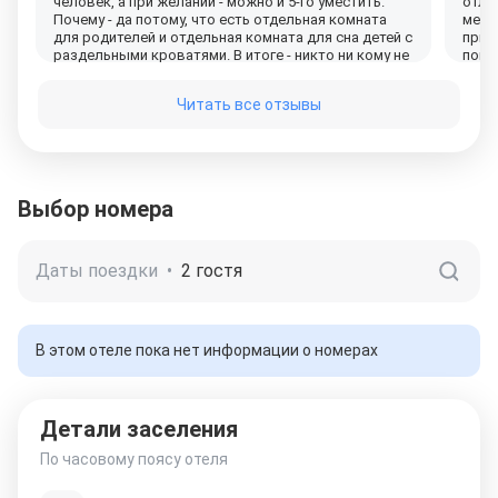
человек, а при желании - можно и 5-го уместить.
отли
Почему - да потому, что есть отдельная комната
метр
для родителей и отдельная комната для сна детей с
приг
раздельными кроватями. В итоге - никто ни кому не
пони
мешает. Плюсом получается общая комната отдыха
одно
с большим телевизором. Приятным плюсом было
Поэт
Читать все отзывы
наличие чая/кофе на кухне + пакет макарон.
откр
Огромное спасибо владельцу - уютное место. Мы
были с супругой и двумя детьми - нам всем очень
понравилось. Хозяйке - огромное спасибо!
Выбор номера
Даты поездки
•
2 гостя
В этом отеле пока нет информации о номерах
Детали заселения
По часовому поясу отеля