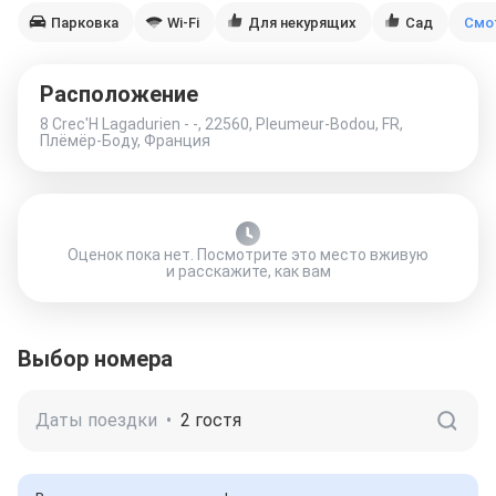
Парковка
Wi-Fi
Для некурящих
Сад
Смо
Расположение
8 Crec'H Lagadurien - -, 22560, Pleumeur-Bodou, FR,
Плёмёр-Боду, Франция
Оценок пока нет. Посмотрите это место вживую
и расскажите, как вам
Выбор номера
Даты поездки
•
2 гостя