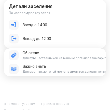
Детали заселения
По часовому поясу отеля
Заезд с 14:00
Выезд до 12:00
Об отеле
Для путешественников на машине организована парковк
Важно знать
Для местных жителей может взиматься дополнительная к
Отели в Москве
Отели в Петербурге
Забронировать Отель в Москве
Отели в Казани
Отели в Нижнем Новгороде
Отели в Геленджике
В помощь туристам
Правила сервиса
Отели в Минске
Отель Вега в Измайлово
Отель Космос в Москве