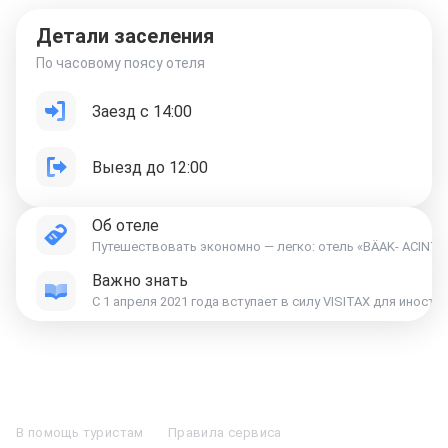
Детали заселения
По часовому поясу отеля
Заезд с 14:00
Выезд до 12:00
Об отеле
Путешествовать экономно — легко: отель «BÄAK- ACINTE P
Важно знать
С 1 апреля 2021 года вступает в силу VISITAX для инос
Отели в Москве
Отели в Петербурге
Забронировать Отель в Москве
Отели в Казани
Отели в Нижнем Новгороде
Отели в Геленджике
В помощь туристам
Правила сервиса
Отели в Минске
Отель Вега в Измайлово
Отель Космос в Москве