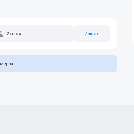
2 гостя
Искать
омерах