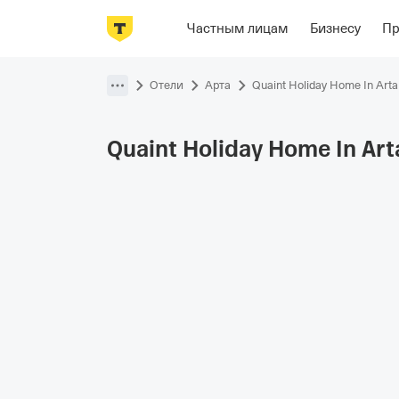
Фотографии
Номера
Располож
Частным лицам
Бизнесу
П
Пропустить
навигацию
Отели
Арта
Quaint Holiday Home In Arta
Quaint Holiday Home In Art