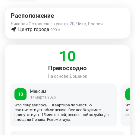
Расположение
Николая Островского улица, 20, Чита, Россия
Центр города
990 м
10
Превосходно
На основе
2 оценок
Максим
10
10
14 марта 2025
Что понравилось — Квартира полностью
Что 
соответствует объявлению. Все необходимое
хозя
присутствует. 15 мин пешей, неспешной ходьбы до
чист
площади Ленина. Рекомендую.