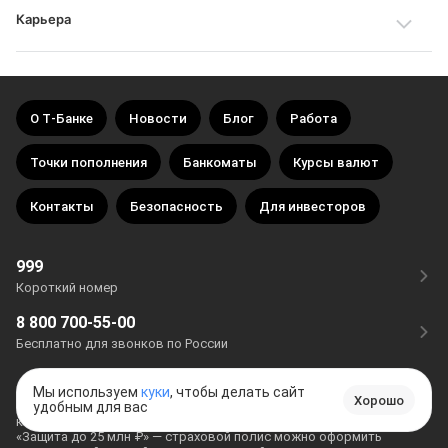
Карьера
О Т‑Банке
Новости
Блог
Работа
Точки пополнения
Банкоматы
Курсы валют
Контакты
Безопасность
Для инвесторов
999
Короткий номер
8 800 700-55-00
Бесплатно для звонков по России
«Выгода до 30%» — согласно
Мы используем
куки
, чтобы делать сайт
тарифам от 29.11.2021
при покупке
Хорошо
напрямую у страховщика можно экономить в сравнении с другими
удобным для вас
каналами продаж
«Защита до 25 млн ₽» — страховой полис можно оформить