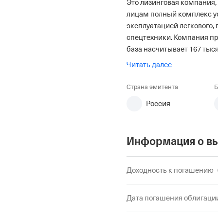
Это лизинговая компания
лицам полный комплекс ус
эксплуатацией легкового, 
спецтехники. Компания про
база насчитывает 167 тыс
обслуживаемых в 92 офиса
Читать далее
Страна эмитента
Б
Россия
Информация о в
Доходность к погашению
Дата погашения облигаци