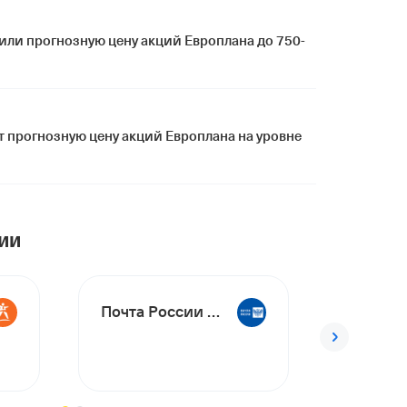
ли прогнозную цену акций Европлана до 750-
т прогнозную цену акций Европлана на уровне
ии
Почта России БО-002P-02