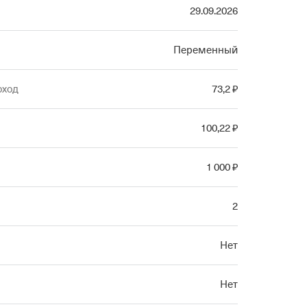
29.09.2026
Переменный
оход
73
,2
₽
100
,22
₽
1
000
₽
2
Нет
Нет