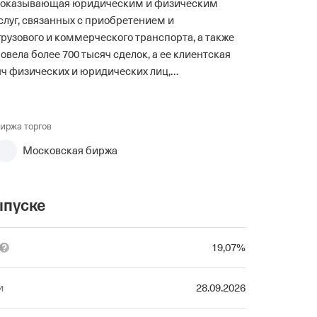
, оказывающая юридическим и физическим
луг, связанных с приобретением и
грузового и коммерческого транспорта, а также
вела более 700 тысяч сделок, а ее клиентская
яч физических и юридических лиц,
х по всей России.
иржа торгов
Московская биржа
ыпуске
19
,07
%
и
28.09.2026