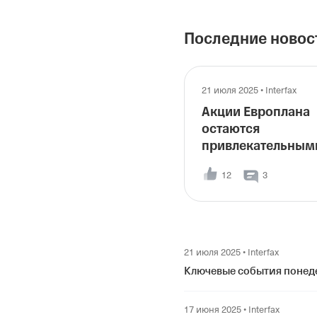
бумаги RU000A0J
исполнила обязат
изменения для к
https://www.moex
свидетельствует 
(RU000A0JWVL2) 
Последние новос
и диапазон оценк
Отрицательный О
указывает на во
ценной бумаги.
21 июля 2025
•
Interfax
Акции Европлана
остаются
привлекательным
для долгосрочны
12
3
покупок -
"Газпромбанк
Инвестиции"
21 июля 2025
•
Interfax
Ключевые события понеде
17 июня 2025
•
Interfax