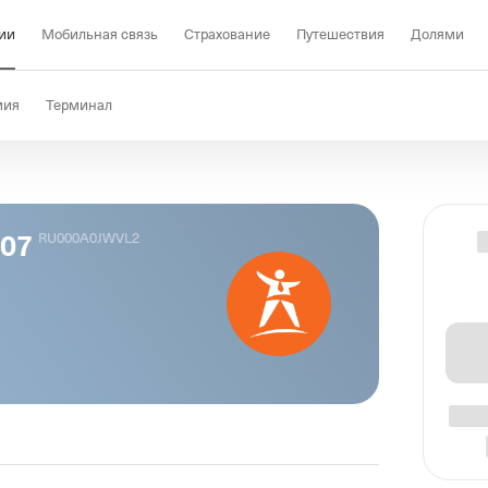
ии
Мобильная связь
Страхование
Путешествия
Долями
мия
Терминал
 07
RU000A0JWVL2