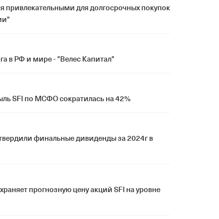
я привлекательными для долгосрочных покупок
ии"
а в РФ и мире - "Велес Капитал"
ыль SFI по МСФО сократилась на 42%
твердили финальные дивиденды за 2024г в
охраняет прогнозную цену акций SFI на уровне