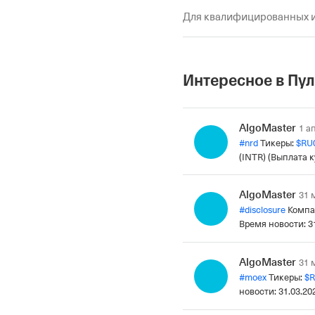
Для квалифицированных 
Интересное в Пу
AlgoMaster
1 а
#
nrd
Тикеры:
$
RU
(INTR) (Выплата 
депозитарием, о
хранение ценных
AlgoMaster
31 
бумаги, получен
#
disclosure
Компан
которые являютс
Время новости: 3
также о размере
или иные выплат
(ПАО "ЛК "Европл
эмитента Ссылка
Ссылка:
https://n
AlgoMaster
31 
EventId=c8vsf2P
выплатит купонны
#
moex
Тикеры:
$
R
выплатило купонн
года. Сентимент
новости: 31.03.2
в полном объеме
носит технически
ценового коридо
Объяснение сент
выплаты без ука