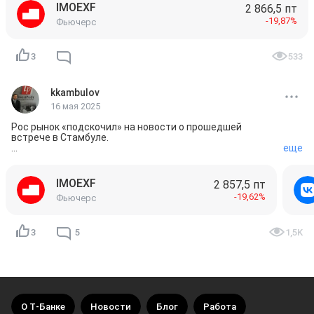
IMOEXF
2 866,5 пт
-19,87%
Фьючерс
3
533
kkambulov
16 мая 2025
Рос рынок «подскочил» на новости о прошедшей 
встрече в Стамбуле.

еще
Индекс МБ 
$IMOEXF
 достигал 2883 пункта, но ситуация с 
затягиванием подписания соглашения о мире, в целом, 
не изменилась.

IMOEXF
2 857,5 пт
Рынок остаётся в медвежьей фазе и нужны более 
-19,62%
Фьючерс
сильные новости чтобы это изменить, поэтому я 
продолжаю ожидать снижение Индекса. 

Возможно, сейчас наиболее удачное время для 
закрытия длинных позиций и открытия шортов.

3
5
1,5K
ВК 
$VKCO
 получил мощный вынос вверх на стопах по 
шортам и сразу резкий откат обратно, что говорит об 
отсутствии силы покупателя.

Золото в руб 
$GLDRUBF
 продолжает «цементировать» 
фундамент, сегодня возможен ещё один пролив вниз.

О Т‑Банке
Новости
Блог
Работа