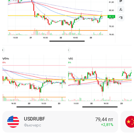
🎯 Целями роста вижу следующие уровни:

Доллар - 95 руб

Юань - 13 руб

Золото в руб - 10.500

По срокам - думаю уложатся в 1-2 месяца
USDRUBF
79,44 пт
+2,81%
Фьючерс