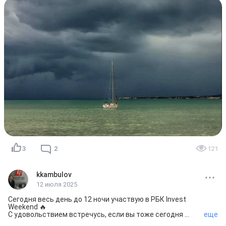
продвижении мирных переговоров. Как всегда есть 2 
варианта событий: позитивное или негативное.

И вот мои мысли по этим 2-м вариантам:

1. Негативный сценарий 

В случае сложностей/остановки мирного трека - я не 
жду резкого обвала на рынке - коррекция вниз 
возможна.

Рос рынок и так находится на низких уровнях и сильное 
падение выглядит затруднительным 🤔

Переговоры о мире уже очень далеко продвинулись, 
поэтому в полную остановку и отказ от договора я не 
верю.

«Не ссы, малой, всё нормально будет!» 😂

2. Позитивный сценарий 

Индекс Московской биржи зажат в диапазоне 2.600-
2.700 и выход выше уровня 2.700 открывает дорогу в 
диапазон 3.000-3.400, т.е. потенциал роста по Индексу 
3
2
121
~25%

Это очень существенное движение, но в случае 
позитивных новостей - мы можем увидеть эти уровни в 
течение 1-2 месяцев.

kkambulov
12 июля 2025
Отдельные акции могут вырасти сильнее 💪🏻 

Я ставлю на акции, которые могут выиграть от мирной 
Сегодня весь день до 12 ночи участвую в РБК Invest 
сделки и те акции, которые сильно упали, но имеют 
Weekend 🔥

потенциал для восстановления.

С удовольствием встречусь, если вы тоже сегодня 
еще
здесь 🤓