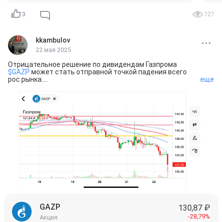
3
727
kkambulov
22 мая 2025
Отрицательное решение по дивидендам Газпрома 
$GAZP
 может стать отправной точкой падения всего 
рос рынка.

еще
Подробнее описал в утреннем посте
GAZP
130,87 ₽
-28,79%
Акция