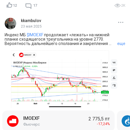
12
17
2K
kkambulov
23 мая 2025
Индекс МБ 
$IMOEXF
 продолжает «лежать» на нижней 
планке сходящегося треугольника на уровне 2770. 
Вероятность дальнейшего сползания и закрепления 
еще
ниже высокая из-за череды маржинколов по акциям 
$GAZP
$MGNT
 и 
$NVTK
Потенциально, возможен отскок по Индексу, если 
уровень 2770 устоит. Тогда вероятными целями 
выглядят диапазон 2850-2880.

Возврат к росту рынка возможен только выше 2900 по 
Индексу.
IMOEXF
2 775,5 пт
-17,24%
Фьючерс