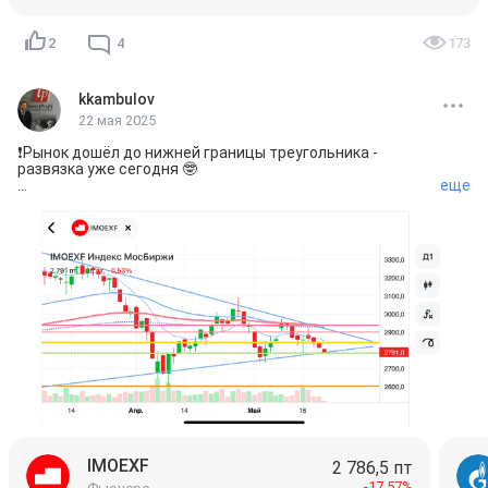
2
4
173
kkambulov
22 мая 2025
❗️Рынок дошёл до нижней границы треугольника - 
развязка уже сегодня 🤓

еще
Я жду свободного падения Индекса 
$IMOEXF
 после 
пробития 2780.

Жду того самого «Черного лебедя», который не 
прилетел в декабре 😉

🕊️Тогда прилетел «Белый лебедь» Набиуллиной-ВТБ и 
спас рынок от падения в пропасть…

Второй раз рынок уже не спасут, шанс даётся только 
раз!

Вероятные новости для движения вниз:

1. Отсутствие дивидендов Газпрома 
$GAZP
 как повод 
начать движение вниз.

2. Ввод новых санкций со стороны США и Европы

3. Сильное падение Нефти - нисходящий Тренд + 
увеличение квот ОПЕК

4. Ограничение потолка цен на Рос Нефть.

IMOEXF
2 786,5 пт
5. Начало падения американских Индексов уже в мае.

-17,57%