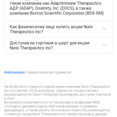
такие компании как Adaptimmune Therapeutics
АДР (ADAP), Doximity, Inc. (DOCS), а также
компания Boston Scientific Corporation (BSX-RM)
Как физическому лицу купить акции Nurix
Therapeutics Inc?
Доступна ли торговля в шорт для акции
Акции
NRIX
можно приобрести,
Nurix Therapeutics Inc?
открыв
индивидуальный инвестиционный счет
(ИИС) или же
брокерский счет
на сайте
Т‑Инвестиции. Все представленные ценные
Нет, для NRIX маржинальная торговля
бумаги доступны к покупке физическим лицам.
недоступна
Информация
о финансовых инструментах
На 06.08.2026 стоимость одной акции компании Nurix Therapeutics 
Inc составляет 25.23 долларов. Сделка по покупке актива 
производится на Санкт-Петербургской бирже. Доступна торговля 
в лонг.

Вы можете ознакомиться с котировками и графиками NRIX, 
отследить динамику курса, найти информацию о размере 
дивидендов, а также узнать об основных новостях, влияющих на 
стоимость акций Nurix Therapeutics Inc. Инвестировав в данную 