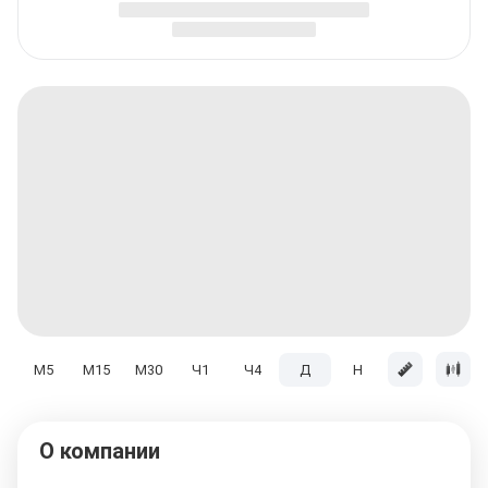
M5
M15
M30
Ч1
Ч4
Д
H
Мес
О компании