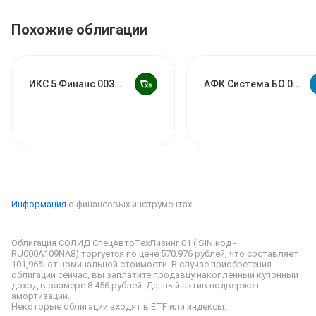
Похожие облигации
ИКС 5 Финанс 003Р-02
АФК Система БО 001Р-
Информация
о финансовых инструментах
Облигация СОЛИД СпецАвтоТехЛизинг 01 (ISIN код - 
RU000A109NA8) торгуется по цене 570.976 рублей, что составляет 
101,96% от номинальной стоимости. 
В случае приобретения 
облигации сейчас, вы заплатите продавцу накопленный купонный 
доход в размере 8.456 рублей. Данный актив подвержен 
Некоторые облигации входят в ETF или индексы.