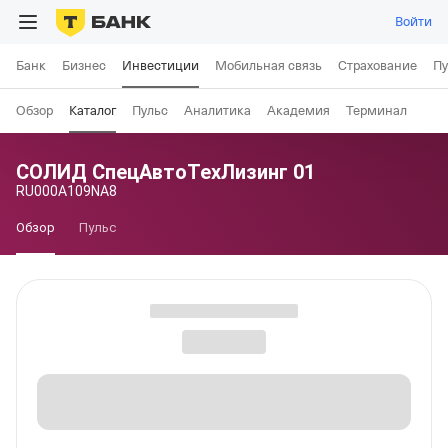
Войти
Банк
Бизнес
Инвестиции
Мобильная связь
Страхование
Пу
Обзор
Каталог
Пульс
Аналитика
Академия
Терминал
СОЛИД СпецАвтоТехЛизинг 01
RU000A109NA8
Обзор
Пульс