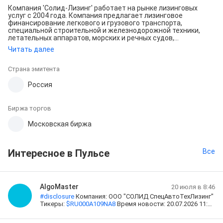
Компания 'Солид-Лизинг' работает на рынке лизинговых
услуг с 2004 года. Компания предлагает лизинговое
финансирование легкового и грузового транспорта,
специальной строительной и железнодорожной техники,
летательных аппаратов, морских и речных судов,
коммерческой недвижимости, оборудования. Данная
Читать далее
информация о ценной бумаге предназначена для
квалифицированного инвестора.
Страна эмитента
Россия
Биржа торгов
Московская биржа
Интересное в Пульсе
Все
AlgoMaster
20 июля в 8:46
#
disclosure
Компания: ООО "СОЛИД СпецАвтоТехЛизинг"
Тикеры:
$
RU000A109NA8
Время новости: 20.07.2026 11:41
Тема новости: Выплаченные доходы или иные выплаты,
причитающиеся владельцам ценных бумаг эмитента