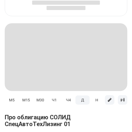
M5
M15
M30
Ч1
Ч4
Д
H
Мес
Про облигацию СОЛИД
СпецАвтоТехЛизинг 01