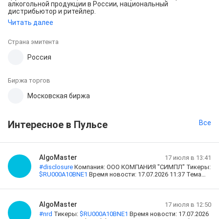
алкогольной продукции в России, национальный
дистрибьютор и ритейлер.
Читать далее
Страна эмитента
Россия
Биржа торгов
Московская биржа
Интересное в Пульсе
Все
AlgoMaster
17 июля в 13:41
#
disclosure
Компания: ООО КОМПАНИЯ "СИМПЛ" Тикеры:
$
RU000A10BNE1
Время новости: 17.07.2026 11:37 Тема
новости: Выплаченные доходы или иные выплаты,
причитающиеся владельцам ценных бумаг эмитента
Ссылка:
https://e-disclosure.ru/portal/event.aspx?
EventId=7iruMfMI-C0mHNQSKv3YYjQ-B-B&q=
Резюме: ООО
AlgoMaster
17 июля в 12:50
«СИМПЛ» выплатило купонный доход по облигациям
#
nrd
Тикеры:
$
RU000A10BNE1
Время новости: 17.07.2026
серии 001P-03 за 14-й купонный период в размере 18,49