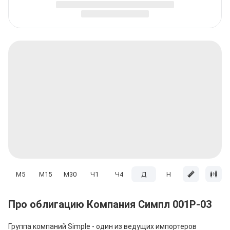
M5
M15
M30
Ч1
Ч4
Д
H
Мес
Про облигацию Компания Симпл 001Р-03
Группа компаний Simple - один из ведущих импортеров