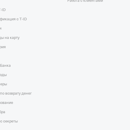
Работа с клиентами
Т‑ID
фикация с T‑ID
и
ы на карту
рия
‑Банка
оды
неры
по возврату денег
зование
бра
с секреты