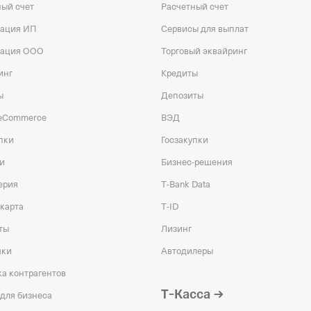
ный счет
Расчетный счет
рация ИП
Сервисы для выплат
рация ООО
Торговый эквайринг
инг
Кредиты
ы
Депозиты
 eCommerce
ВЭД
пки
Госзакупки
и
Бизнес-решения
ерия
T‑Bank Data
карта
T‑ID
ты
Лизинг
чки
Автодилеры
а контрагентов
Т‑Касса
для бизнеса