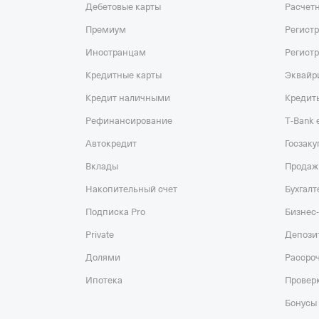
Дебетовые карты
Расчет
Премиум
Регист
Иностранцам
Регист
Кредитные карты
Эквайр
Кредит наличными
Кредит
Рефинансирование
T‑Bank
Автокредит
Госзаку
Вклады
Продаж
Накопительный счет
Бухгалт
Подписка Pro
Бизнес-
Private
Депози
Долями
Рассро
Ипотека
Проверк
Бонусы 