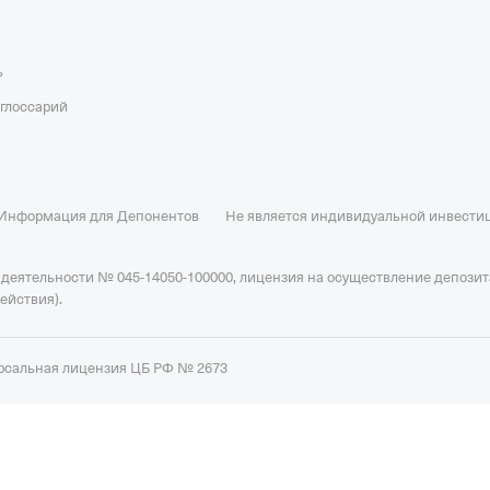
ь
-глоссарий
Информация для Депонентов
Не является индивидуальной инвест
 деятельности № 045-14050-100000, лицензия на осуществление депози
действия).
рсальная лицензия ЦБ РФ № 2673