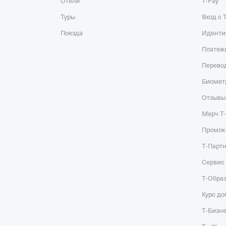
Отели
Т‑Pay
Туры
Вход с 
Поезда
Иденти
Платеж
Перевод
Биомет
Отзывы
Мерч Т
Промок
Т‑Парт
Сервис 
Т‑Обра
Курс до
Т‑Бизне