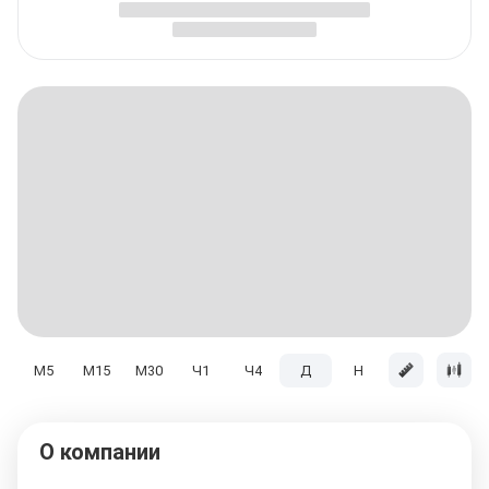
M5
M15
M30
Ч1
Ч4
Д
H
Мес
О компании