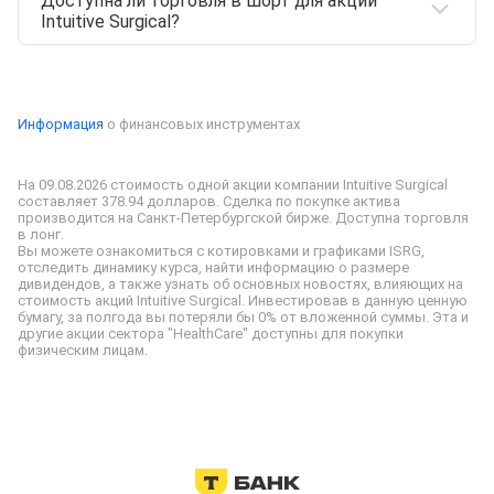
Доступна ли торговля в шорт для акции
Акции
ISRG
можно приобрести,
Intuitive Surgical?
открыв
индивидуальный инвестиционный счет
(ИИС) или же
брокерский счет
на сайте
Т‑Инвестиции. Все представленные ценные
Нет, для ISRG маржинальная торговля
бумаги доступны к покупке физическим лицам.
недоступна
Информация
о финансовых инструментах
На 09.08.2026 стоимость одной акции компании Intuitive Surgical 
составляет 378.94 долларов. Сделка по покупке актива 
производится на Санкт-Петербургской бирже. Доступна торговля 
в лонг.

Вы можете ознакомиться с котировками и графиками ISRG, 
отследить динамику курса, найти информацию о размере 
дивидендов, а также узнать об основных новостях, влияющих на 
стоимость акций Intuitive Surgical. Инвестировав в данную ценную 
бумагу, за полгода вы потеряли бы 0% от вложенной суммы. Эта и 
другие акции сектора "HealthCare" доступны для покупки 
физическим лицам.