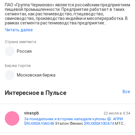
ПАО «Группа Черкизово» является российским предприятием
пищевой промышленности. Предприятие работает в таких
сегментах, как растениеводство, птицеводство,
свиноводство, производство индейки и мясопереработка. В
рамках сегмента растениеводства предприятие
выращивает в том числе такие культуры, как озимая и
Читать далее
яровая пшеница, кукуруза, подсолнечник, ячмень, горох, соя,
и др. Мясные продукты производятся на производственных
комбинатах полного цикла.
Страна эмитента
Россия
Биржа торгов
Московская биржа
Интересное в Пульсе
Все
vivaspb
22 июля в 6:54
За понедельник и вторник нападали купоны 😃: АПРИ
$
RU000A10AG48
Эталон Финанс
$
RU000A10DA74
МТС
$
RU000A10BGY3
Черкизово
$
RU000A1094F2
Республика
Саха
$
RU000A10F7J4
И наблюдаю за
$
PLZL
. Все как