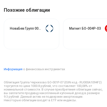
Похожие облигации
НоваБев Групп 003Р-02
Магнит БО-004Р-03
Информация
о финансовых инструментах
Облигация Группа Черкизово БО-001Р-07 (ISIN код - RU000A1094F2) 
торгуется по цене 1000.8 рублей, что составляет 100,08% от 
номинальной стоимости. 
В случае приобретения облигации сейчас, 
вы заплатите продавцу накопленный купонный доход в размере 
Некоторые облигации входят в ETF или индексы.