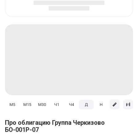
M5
M15
M30
Ч1
Ч4
Д
H
Мес
Про облигацию Группа Черкизово
БО-001Р-07