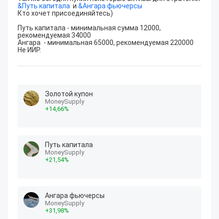
&
Путь капитала
  и 
&
Ангара фьючерсы
Кто хочет присоединяйтесь)

Путь капитала - минимальная сумма 12000, 
рекомендуемая 34000

Ангара  - минимальная 65000, рекомендуемая 220000

Не ИИР.
Золотой купон
MoneySupply
+
14
,66
%
Путь капитала
MoneySupply
+
21
,54
%
Ангара фьючерсы
MoneySupply
+
31
,98
%