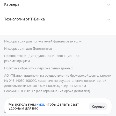
Карьера
Технологии от Т‑Банка
Информация для получателей финансовых услуг
Информация для Депонентов
Не является индивидуальной инвестиционной
рекомендацией
Политика обработки персональных данных
АО «ТБанк», лицензия на осуществление брокерской деятельности
№ 045-14050-100000, лицензия на осуществление депозитарной
деятельности № 045-14051-000100, выданы Банком
России 06.03.2018 г. (без ограничения срока действия).
Мы используем
куки
, чтобы делать сайт
Хорошо
© 2006—2026, АО «ТБанк», официальный сайт,
универсальная
удобным для вас
Войти в Пульс
лицензия ЦБ РФ № 2673