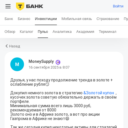
Войти
Банк
Бизнес
Инвестиции
Мобильная связь
Страхование
Пу
Обзор
Каталог
Пульс
Аналитика
Академия
Терминал
Назад
MoneySupply
M
16 сентября 2025 в 8:07
Друзья, у нас походу продолжение тренда в золоте +
ослабление рубля😏

Докупил немного золота в стратегию 
&
Золотой купон
  , 
кусочек золота советую обязательно держать в своём 
портфеле.

Минимальная сумма всего лишь 3000 руб, 
рекомендуемая от 8000

Золото оно и в Африке золото, а вот про акции 
Газпрома в Африке не знают😄

Так же сегодня купил некоторые активы для стратегий 