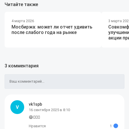
Читайте также
4 марта 2026
3 марта 202
Мосбиржа: может ли отчет удивить
Совкомф
после слабого года на рынке
улучшени
акции п
3 комментария
Ваш комментарий...
vk1spb
V
16 сентября 2025 в 8:10
😄👍🏼🔥
Нравится
1