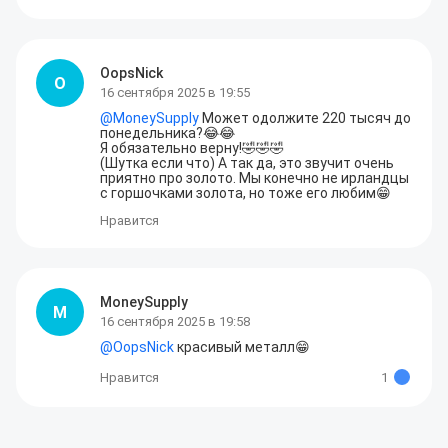
OopsNick
O
16 сентября 2025 в 19:55
@
MoneySupply
 Может одолжите 220 тысяч до 
понедельника?😂😂

Я обязательно верну!🤣🤣🤣

(Шутка если что) А так да, это звучит очень 
приятно про золото. Мы конечно не ирландцы 
с горшочками золота, но тоже его любим😁
Нравится
MoneySupply
M
16 сентября 2025 в 19:58
@
OopsNick
 красивый металл😁
Нравится
1