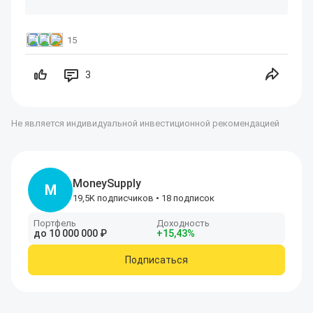
15
3
Не является индивидуальной инвестиционной рекомендацией
MoneySupply
M
19,5K подписчиков
•
18 подписок
Портфель
Доходность
до
10
000
000
₽
+
15
,43
%
Подписаться