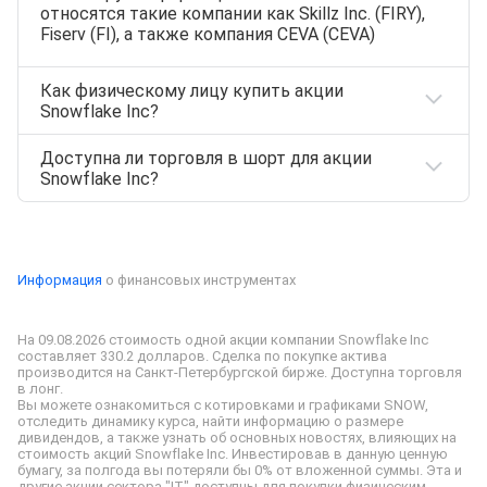
относятся такие компании как Skillz Inc. (FIRY),
Fiserv (FI), а также компания CEVA (CEVA)
Как физическому лицу купить акции
Snowflake Inc?
Доступна ли торговля в шорт для акции
Акции
SNOW
можно приобрести,
Snowflake Inc?
открыв
индивидуальный инвестиционный счет
(ИИС) или же
брокерский счет
на сайте
Т‑Инвестиции. Все представленные ценные
Нет, для SNOW маржинальная торговля
бумаги доступны к покупке физическим лицам.
недоступна
Информация
о финансовых инструментах
На 09.08.2026 стоимость одной акции компании Snowflake Inc 
составляет 330.2 долларов. Сделка по покупке актива 
производится на Санкт-Петербургской бирже. Доступна торговля 
в лонг.

Вы можете ознакомиться с котировками и графиками SNOW, 
отследить динамику курса, найти информацию о размере 
дивидендов, а также узнать об основных новостях, влияющих на 
стоимость акций Snowflake Inc. Инвестировав в данную ценную 
бумагу, за полгода вы потеряли бы 0% от вложенной суммы. Эта и 
другие акции сектора "IT" доступны для покупки физическим 