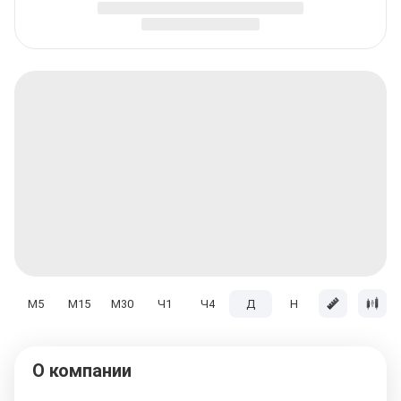
M5
M15
M30
Ч1
Ч4
Д
H
Мес
О компании