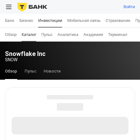
Войти
Банк
Бизнес
Инвестиции
Мобильная связь
Страхование
Пу
Обзор
Каталог
Пульс
Аналитика
Академия
Терминал
Snowflake Inc
SNOW
Обзор
Пульс
Новости