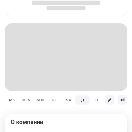
M5
M15
M30
Ч1
Ч4
Д
H
Мес
О компании