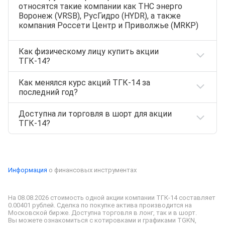
относятся такие компании как ТНС энерго
Воронеж (VRSB), РусГидро (HYDR), а также
компания Россети Центр и Приволжье (MRKP)
Как физическому лицу купить акции
ТГК-14?
Как менялся курс акций ТГК-14 за
Акции
TGKN
можно приобрести,
последний год?
открыв
индивидуальный инвестиционный счет
(ИИС) или же
брокерский счет
на сайте
Доступна ли торговля в шорт для акции
Т‑Инвестиции. Все представленные ценные
За это время цена одной акции ТГК-14
ТГК-14?
бумаги доступны к покупке физическим лицам.
изменилась на 36,45%, что составляло 0,00 false.
Текущая же цена (08.08.2026) составляет 0,00
false за акцию.
Да, для TGKN доступна продажа акций в шорт.
Для этого необходимо подключить для
необходимого брокерского счета
Информация
о финансовых инструментах
маржинальную торговлю.
На 08.08.2026 стоимость одной акции компании ТГК-14 составляет 
0.00401 рублей. Сделка по покупке актива производится на 
Московской бирже. Доступна торговля в лонг, так и в шорт.

Вы можете ознакомиться с котировками и графиками TGKN, 