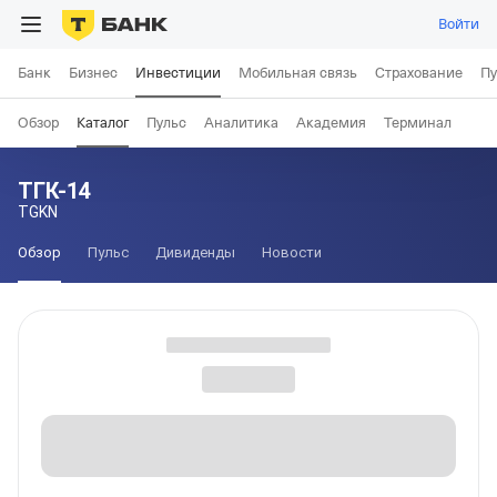
Войти
Банк
Бизнес
Инвестиции
Мобильная связь
Страхование
Пу
Обзор
Каталог
Пульс
Аналитика
Академия
Терминал
ТГК-14
TGKN
Обзор
Пульс
Дивиденды
Новости