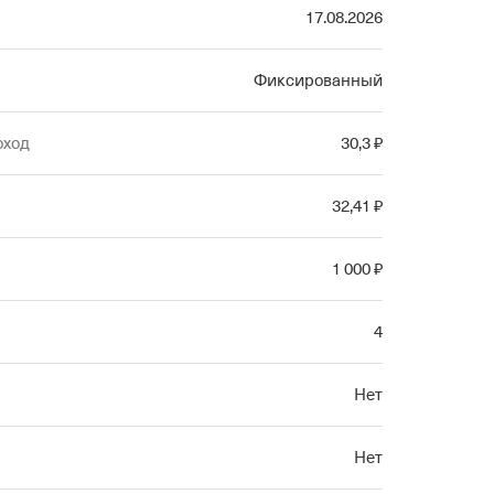
17.08.2026
Фиксированный
оход
30
,3
₽
32
,41
₽
1
000
₽
4
Нет
Нет