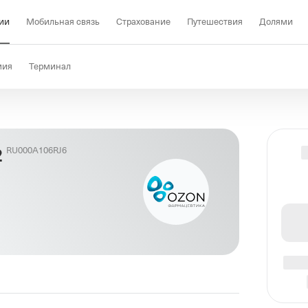
ии
Мобильная связь
Страхование
Путешествия
Долями
мия
Терминал
2
RU000A106RJ6