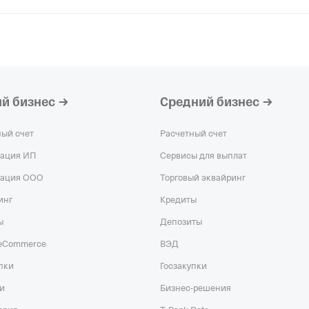
й бизнес
Средний бизнес
ный счет
Расчетный счет
рация ИП
Сервисы для выплат
рация ООО
Торговый эквайринг
инг
Кредиты
ы
Депозиты
 eCommerce
ВЭД
пки
Госзакупки
и
Бизнес-решения