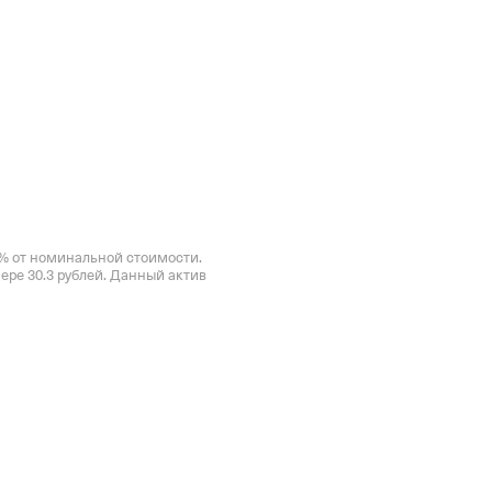
Облигация Озон 001Р-02 (ISIN код - RU000A106RJ6) торгуется по цене 999.9 рублей, что составляет 99,99% от номинальной стоимости. 
ре 30.3 рублей. Данный актив 