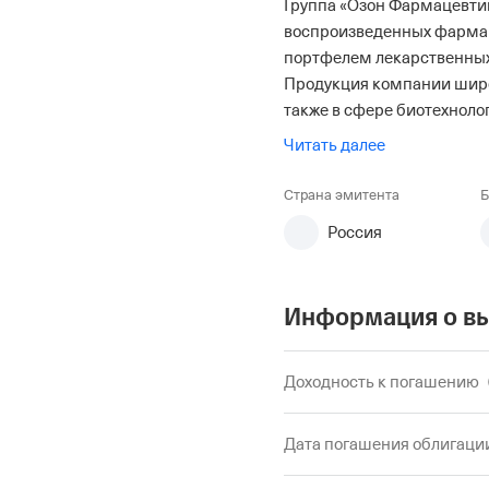
Группа «Озон Фармацевти
воспроизведенных фарма
портфелем лекарственных
Продукция компании широ
также в сфере биотехнол
версии Forbes (2024).
Читать далее
Страна эмитента
Б
Россия
Информация о в
Доходность к погашению
Дата погашения облигаци