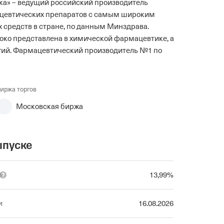
ка» – ведущий российский производитель
цевтических препаратов с самым широким
 средств в стране, по данным Минздрава.
ко представлена в химической фармацевтике, а
огий. Фармацевтический производитель №1 по
иржа торгов
Московская биржа
ыпуске
13
,99
%
и
16.08.2026