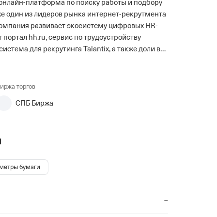
онлайн-платформа по поиску работы и подбору
кже один из лидеров рынка интернет-рекрутмента
 Компания развивает экосистему цифровых HR-
т портал hh.ru, сервис по трудоустройству
система для рекрутинга Talantix, а также доли в
, HRlink и Edstein. Хэдхантер предоставляет
зе резюме, а также оказывает услуги по
томатизации подбора персонала и HR-
иржа торгов
 предлагает бесплатный поиск работы и
СПБ Биржа
акансий, а количество зарегистрированных
 54 млн. Платформа входит в число крупнейших
и
устройству и ежедневно обрабатывает миллионы
метры бумаги
–