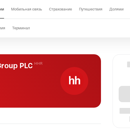
ии
Мобильная связь
Страхование
Путешествия
Долями
мия
Терминал
Group PLC
HHR