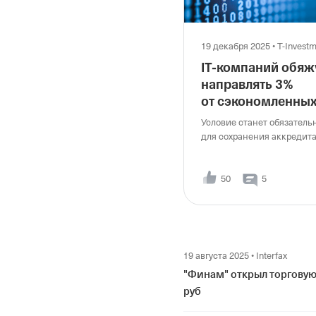
счет роста выруч
денежный поток 
прибыльный по ма
спокойным, чем остальные истор
19 декабря 2025
•
T-Invest
выглядят T-Техно
IT-компаний обяж
направлять 3%
от сэкономленны
средств на помощ
Условие станет обязател
вузам
для сохранения аккредит
50
5
19 августа 2025
•
Interfax
"Финам" открыл торговую
руб