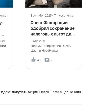
ки 26% и EBITDA-маржи 40%, хотя свободный
и сезонность требуют внимания. HeadHunter самый
рже, но рост выручки 4% делает его более
ии. Мнение: По этому набору сильнее
ments
8 октября 2025
•
T-Investments
логии и Яндекс, а самая нервная история — Ozon.
ут
Совет Федерации
одобрил сохранение
х
налоговых льгот для
ь
резидентов ОЭЗ
ьным
В эту зону
Калининграда
ации
редомицилировались Ozon,
Циан и HeadHunter
46
7
 идею: покупать акции HeadHunter с целью 4080