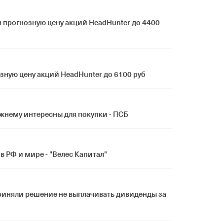
 прогнозную цену акций HeadHunter до 4400
зную цену акций HeadHunter до 6100 руб
жнему интересны для покупки - ПСБ
 РФ и мире - "Велес Капитал"
риняли решение не выплачивать дивиденды за