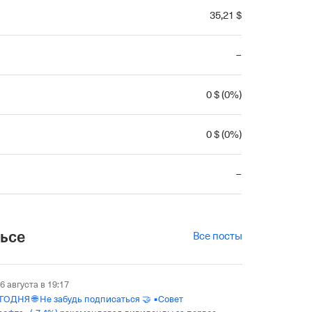
35
,21
$
–
0
$
(
0
%
)
0
$
(
0
%
)
–
льсе
Все посты
6 августа в 19:17
писаться 🤝 ▪️Совет