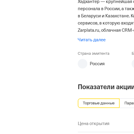
Хэдхантер — крупнейшая 
персонала в России, а та
в Беларуси и Казахстане.
сервисов, в которую входя
Zarplata.ru, облачная CRM-
проектах Skillaz, Dreamjob
Читать далее
работодателям доступ к ба
размещению вакансий, ав
Страна эмитента
Б
аналитике, а соискателям
Россия
карьерные инструменты. База hh.ru содержит более 85 млн резюме и
свыше 1,2 млн активных в
пользователей превышает
Показатели акци
мировых сайтов по трудо
откликов.
Торговые данные
Пара
Цена открытия