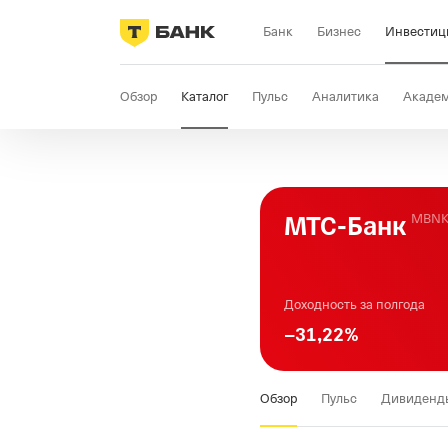
Банк
Бизнес
Инвестиц
Обзор
Каталог
Пульс
Аналитика
Акаде
МТС-Банк
MBN
Доходность за полгода
−
31
,22
%
Обзор
Пульс
Дивиденд