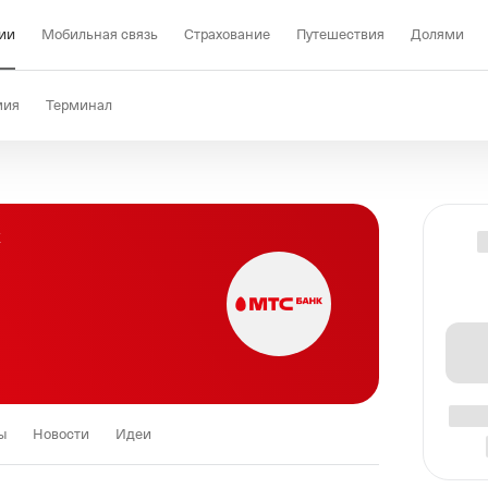
ии
Мобильная связь
Страхование
Путешествия
Долями
мия
Терминал
K
ы
Новости
Идеи