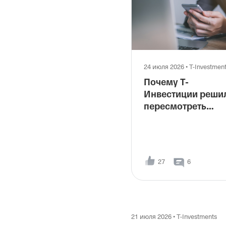
24 июля 2026
•
T-Investmen
Почему Т-
Инвестиции реши
пересмотреть
рекомендацию
по акциям МТС Ба
27
6
21 июля 2026
•
T-Investments