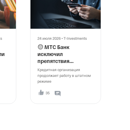
ts
24 июля 2026
•
T-Investments
🟡 МТС Банк
ли
исключил
препятствия
для своей работы из-
Кредитная организация
нка
за санкций
продолжает работу в штатном
режиме
35