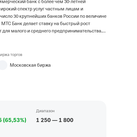
мерческий банк с более чем 30-летней
ирокий спектр услуг частным лицам и
 число 30 крупнейших банков России по величине
и МТС Банк делает ставку на быстрый рост
уг для малого и среднего предпринимательства. У
банка 3,8 млн активных клиентов. ISIN: RU000A0JRH43
иржа торгов
Московская биржа
Диапазон
5
(
65
,53
%
)
1
250
—
1
800