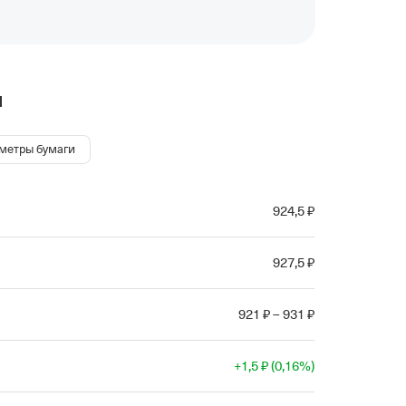
и
метры бумаги
924
,5
₽
927
,5
₽
921
₽
–
931
₽
+
1
,5
₽
(
0
,16
%
)