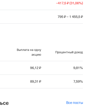
−
417
,5
₽
(
31
,06
%
)
795
₽
–
1
455
,5
₽
Выплата на одну
Процентный доход
акцию
96
,12
₽
9
,81
%
89
,31
₽
7
,59
%
льсе
Все посты