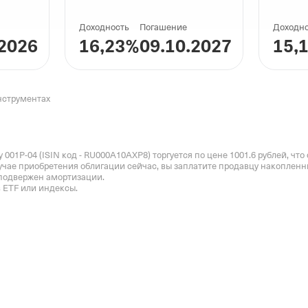
Доходность
Погашение
Доходн
.2026
16,23
%
09.10.2027
15,
нструментах
01Р-04 (ISIN код - RU000A10AXP8) торгуется по цене 1001.6 рублей, что 
учае приобретения облигации сейчас, вы заплатите продавцу накопленн
 ETF или индексы.