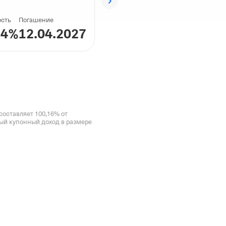
ость
Погашение
14
%
12.04.2027
составляет 100,16% от 
ый купонный доход в размере 