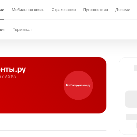
ии
Мобильная связь
Страхование
Путешествия
Долями
мия
Терминал
нты.ру
10AXP8