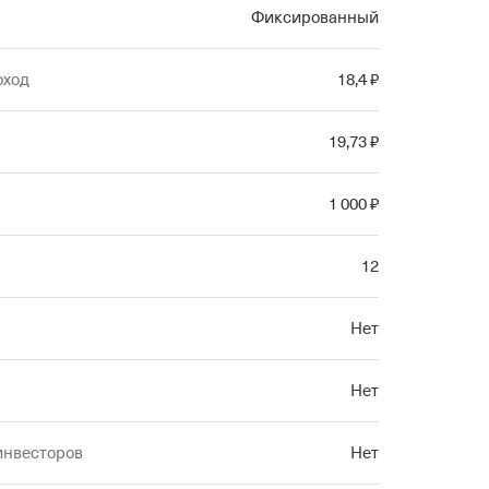
Фиксированный
оход
18
,4
₽
19
,73
₽
1
000
₽
12
Нет
Нет
инвесторов
Нет