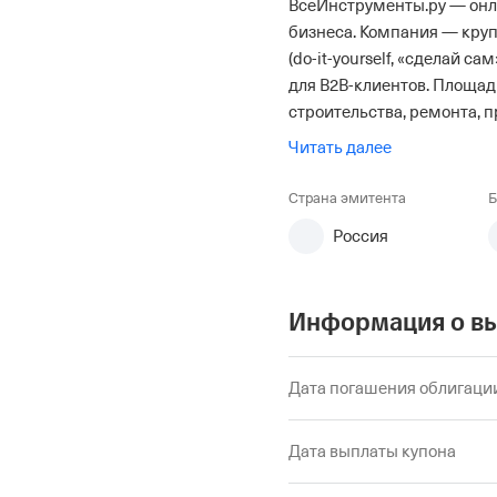
ВсеИнструменты.ру — онл
бизнеса. Компания — кру
(do-it-yourself, «сделай с
для B2B-клиентов. Площад
строительства, ремонта, п
Читать далее
Страна эмитента
Б
Россия
Информация о в
Дата погашения облигаци
Дата выплаты купона