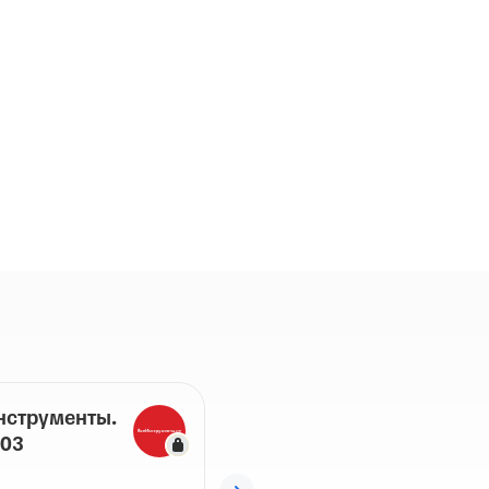
нструменты.ру
-03