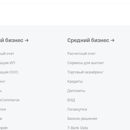
й бизнес
Средний бизнес
ный счет
Расчетный счет
рация ИП
Сервисы для выплат
рация ООО
Торговый эквайринг
инг
Кредиты
ы
Депозиты
 eCommerce
ВЭД
пки
Госзакупки
и
Бизнес-решения
ерия
T‑Bank Data