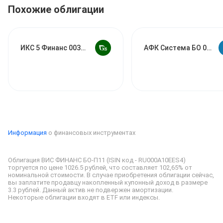
ΣRUONIA + не выше 1,9
% [30 дней] ⚠️
PU
T через 3,25
Похожие облигации
года ◾️ 10 лет до погашения ◾️ Начало торгов: 13 августа
⛳️ Перспективного дня, дамы и господа! ‎---------- by
London + Nekto
#
облигации
#
сбор_заявок
#
cтарт_торгов
ИКС 5 Финанс 003Р-02
АФК Система БО 001Р-
Информация
о финансовых инструментах
Облигация ВИС ФИНАНС БО-П11 (ISIN код - RU000A10EES4) 
торгуется по цене 1026.5 рублей, что составляет 102,65% от 
номинальной стоимости. 
В случае приобретения облигации сейчас, 
вы заплатите продавцу накопленный купонный доход в размере 
Некоторые облигации входят в ETF или индексы.