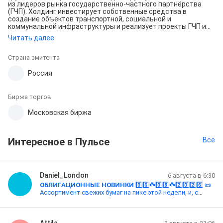
из лидеров рынка государственно-частного партнёрства
(ГЧП). Холдинг инвестирует собственные средства в
создание объектов транспортной, социальной и
коммунальной инфраструктуры и реализует проекты ГЧП и
концессий «под ключ», управляя каждым этапом их
Читать далее
жизненного цикла.
Страна эмитента
Россия
Биржа торгов
Московская биржа
Интересное в Пульсе
Все
Daniel_London
6 августа в 6:30
ОБЛИГАЦИОННЫЕ НОВИНКИ
0️⃣6️⃣☘️0️⃣8️⃣☘️2️⃣0️⃣2️⃣6️⃣ 📜
Ассортимент свежих бумаг на пике этой недели, и, с
большой вероятностью, среди него можно кого-то и
найти по вкусу! Доброе утро, друзья! 📈 Троекратное
ура стартующим торги: 📢
МЕГАФОН БО-002Р-14
◾️
$RU000A10FTQ3 📊 🅰️🅰️🅰️ | АКРА [[19.06.2026]]
Attila