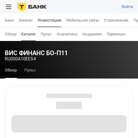
Войти
Банк
Бизнес
Инвестиции
Мобильная связь
Страхование
Пу
Обзор
Каталог
Пульс
Аналитика
Академия
Терминал
ВИС ФИНАНС БО-П11
RU000A10EES4
Обзор
Пульс