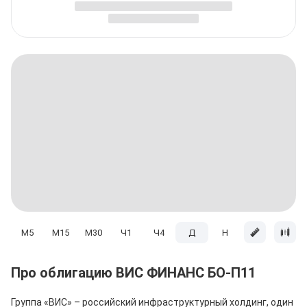
M5
M15
M30
Ч1
Ч4
Д
H
Мес
Про облигацию ВИС ФИНАНС БО-П11
Группа «ВИС» – российский инфраструктурный холдинг, один