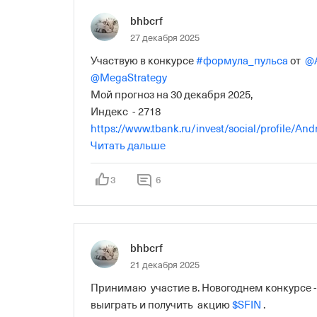
bhbcrf
27 декабря 2025
Участвую в конкурсе 
#формула_пульса
 от  
@A
@MegaStrategy
Мой прогноз на 30 декабря 2025,

https://www.tbank.ru/invest/social/profile/A
9911-96799590cea5/?author=profile
Читать дальше
 🥳🥂
3
6
bhbcrf
21 декабря 2025
Принимаю  участие в. Новогоднем конкурсе -
выиграть и получить  акцию 
$SFIN
 .