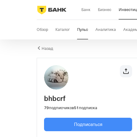
Банк
Бизнес
Инвести
Обзор
Каталог
Пульс
Аналитика
Акаде
Назад
bhbcrf
79
подписчиков
51
подписка
Подписаться