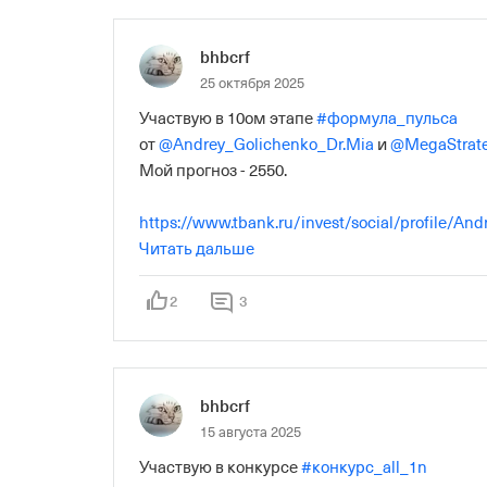
bhbcrf
25 октября 2025
Участвую в 10ом этапе 
#формула_пульса
от 
@Andrey_Golichenko_Dr.Mia
 и 
@MegaStrat
Мой прогноз - 2550.

https://www.tbank.ru/invest/social/profile/A
8c57-492a86a2a4b4/?author=profile
Читать дальше
2
3
bhbcrf
15 августа 2025
Участвую в конкурсе 
#конкурс_all_1n