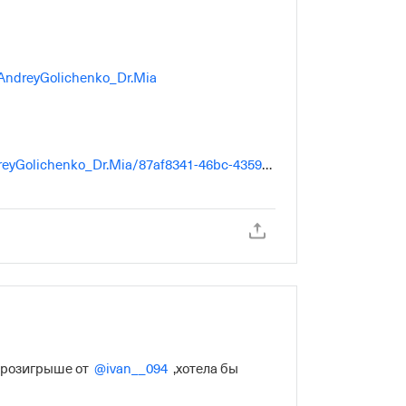
ndreyGolichenko_Dr.Mia
ndreyGolichenko_Dr.Mia/87af8341-46bc-4359-
розигрыше от  
@ivan__094
  ,хотела бы 