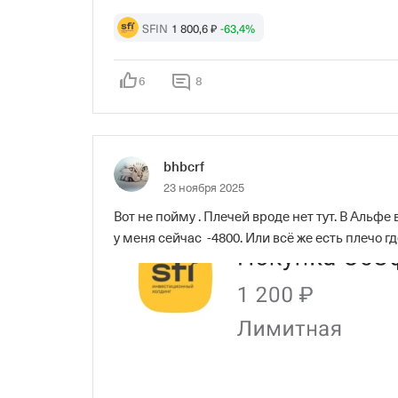
SFIN
1 800,6 ₽
-63,4%
6
8
bhbcrf
23 ноября 2025
Вот не пойму . Плечей вроде нет тут. В Альфе 
у меня сейчас  -4800. Или всё же есть плечо гд