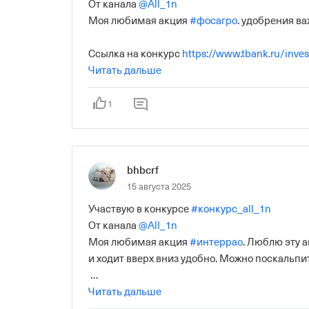
От канала 
@All_1n
Моя любимая акция 
#фосагро
. удобрения ва
Ссылка на конкурс 
https://www.tbank.ru/inves
9e19-35ff4ec8da2e?utm_source=share&author=
Читать дальше
1
bhbcrf
15 августа 2025
Участвую в конкурсе 
#конкурс_all_1n
От канала 
@All_1n
Моя любимая акция 
#интеррао
. Люблю эту а
и ходит вверх вниз удобно. Можно поскальпит
Ссылка на конкурс 
Читать дальше
https://www.tbank.ru/inves
9e19-35ff4ec8da2e?utm_source=share&author=