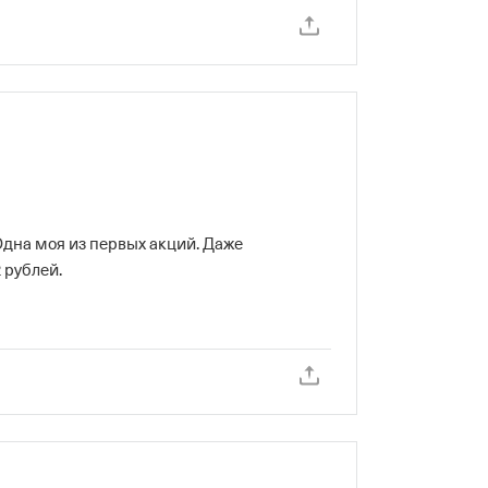
 Одна моя из первых акций. Даже 
рублей.

t/social/profile/All_1n/b08f7920-7e32-4f6a-
profile🚀