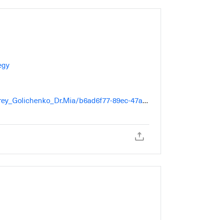
egy
ndrey_Golichenko_Dr.Mia/b6ad6f77-89ec-47a4-