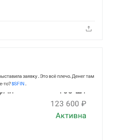
выставила заявку . Это всё плечо. Денег там 
е-то? 
$SFIN
 .