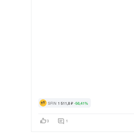
SFIN
1 511,8 ₽
-56,41%
3
1