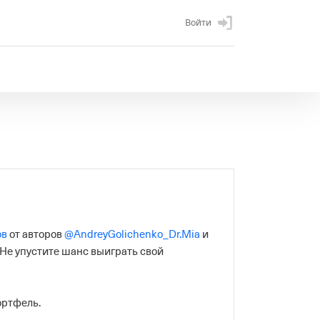
Войти
ов
 от авторов 
@AndreyGolichenko_Dr.Mia
 и 
Не упустите шанс выиграть свой 
ортфель.