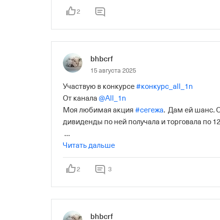
2
bhbcrf
15 августа 2025
Участвую в конкурсе 
#конкурс_all_1n
От канала 
@All_1n
Моя любимая акция 
#сегежа
.  Дам ей шанс.
дивиденды по ней получала и торговала по 12 
Ссылка на конкурс 
Читать дальше
https://www.tbank.ru/inves
9e19-35ff4ec8da2e?utm_source=share&author=
2
3
bhbcrf