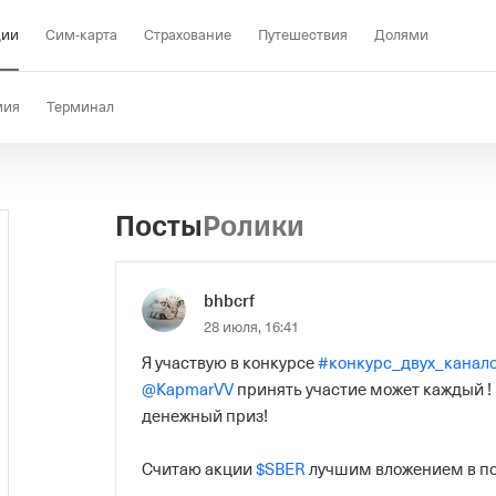
ции
Сим-карта
Страхование
Путешествия
Долями
мия
Терминал
Посты
Ролики
bhbcrf
28 июля, 16:41
Я участвую в конкурсе 
#конкурс_двух_канал
@KapmarVV
 принять участие может каждый ! 
денежный приз! 

Считаю акции 
$SBER
 лучшим вложением в п