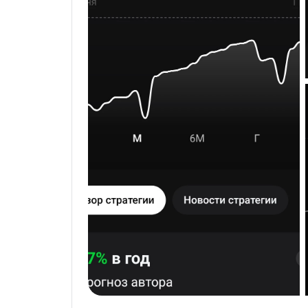
‼️Баланс «мастер счёта» - 9 100 р.‼️

Всем зеленых портфелей и удачи!!!

🍀🍀🍀🍀🍀

Инвестируйте с нами, инвестируйте как мы, 