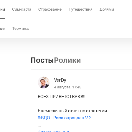
ции
Сим-карта
Страхование
Путешествия
Долями
мия
Терминал
Посты
Ролики
VerDy
4 августа, 17:43
ВСЕХ ПРИВЕТСТВУЮ!!!

&ВДО - Риск оправдан V.2