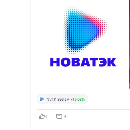
NVTK
896,5 ₽
+15,08%
6
4