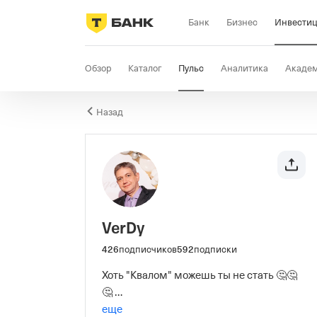
Банк
Бизнес
Инвести
Обзор
Каталог
Пульс
Аналитика
Акаде
Назад
VerDy
426
подписчиков
592
подписки
Хоть "Квалом" можешь ты не стать 🤔🤔
🤔 

Но инвестировать - обязан 😁😁😁

еще