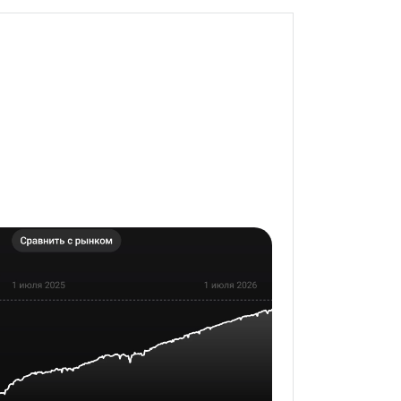
 на прогнозируемый уровень 17%++

ализ см. скрины

ланс счета должен быть кратен так 