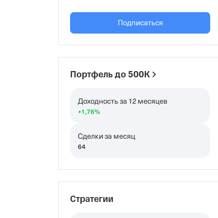
Инвестиции - это стиль и образ жизни

Подписаться
Квалифицированный инвестор

У меня получилось - значит и у Вас 
получится 

👍👍👍👍👍

Портфель до 500K
Теперь за СУПЕРКВАЛОМ??? 🤔🤔🤔
Доходность за 12 месяцев
+1,76
%
Сделки за месяц
64
Стратегии