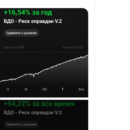
ализ см. скрины

ланс счета должен быть кратен так 
 баланса Мастер-счета

атегии минимальный баланс составит 9 