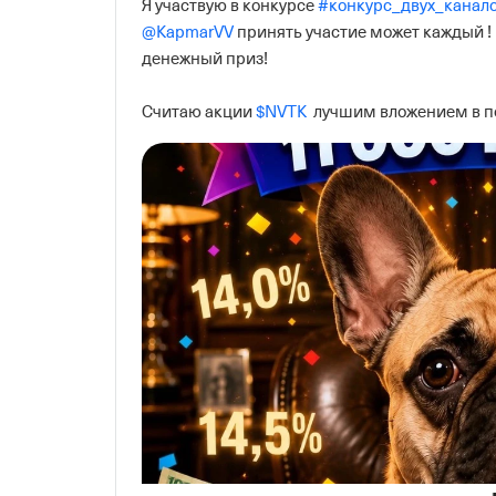
Я участвую в конкурсе 
#конкурс_двух_канал
@KapmarVV
 принять участие может каждый ! 
денежный приз! 

Считаю акции 
$NVTK
  лучшим вложением в п