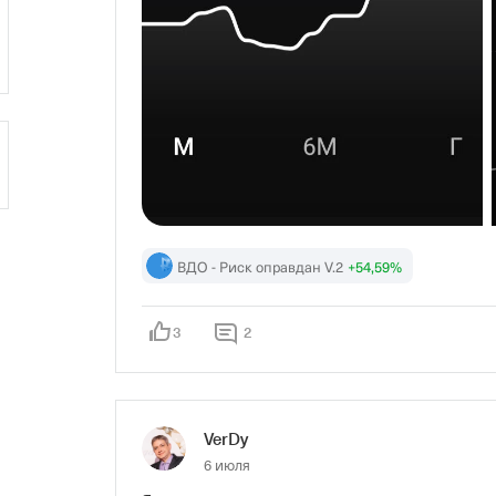
✅✅✅ из приятного...✅✅✅

КОМИССИЯ СНИЖЕНА В 2 РАЗА 👍👍👍

Всем зеленых портфелей и удачи!!!

🍀🍀🍀🍀🍀

Инвестируйте с нами, инвестируйте как мы, 
ВДО - Риск оправдан V.2
+54,59%
3
2
VerDy
6 июля