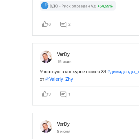
ВДО - Риск оправдан V.2
+54,59%
6
2
VerDy
15 июня
Участвую в конкурсе номер 84 
#дивиденды_
от 
@Valeriy_Zhy
3
1
VerDy
8 июня