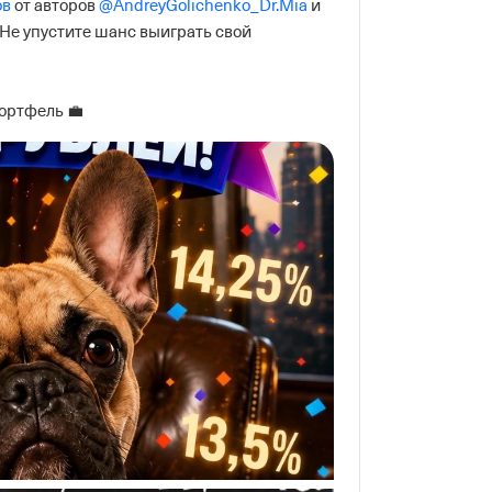
ов
 от авторов 
@AndreyGolichenko_Dr.Mia
 и 
Не упустите шанс выиграть свой 
ортфель 💼