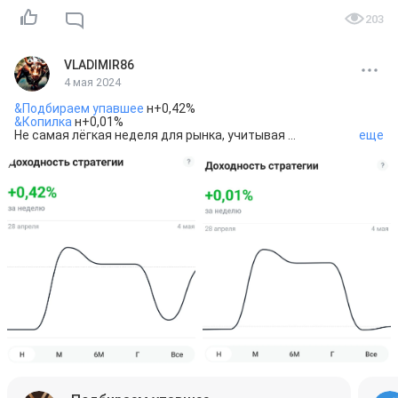
203
VLADIMIR86
4 мая 2024
&Подбираем упавшее
&Копилка
 н+0,01%

Не самая лёгкая неделя для рынка, учитывая 
еще
праздничные выходные дни, но все же мы остались 
зелёными😉

От следующей короткой недели тоже многого не жду😏