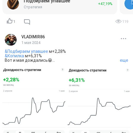
Подбираем упавшее
+47,19%
Стратегия
1
119
VLADIMIR86
1 мая 2024
&Подбираем упавшее
&Копилка
 м+6,31%

Вот и мая дождались😁

еще
Всех с праздником труда и мира🎉