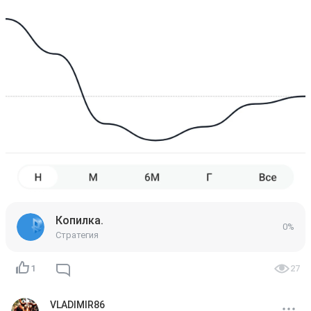
Копилка.
0%
Стратегия
1
27
VLADIMIR86