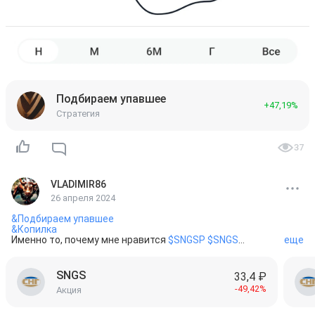
Подбираем упавшее
+47,19%
Стратегия
37
VLADIMIR86
26 апреля 2024
&Подбираем упавшее
&Копилка
Именно то, почему мне нравится 
$SNGSP
$SNGS
еще
️«Сургутнефтегаз» профинансирует проекты в ХМАО на 
шесть миллиардов рублей

SNGS
33,4 ₽
-49,42%
Акция
Власти ХМАО собираются заключить соглашение с 
«Сургутнефтегазом», которое предусматривает 
финансирование строительства, ремонта и содержания 