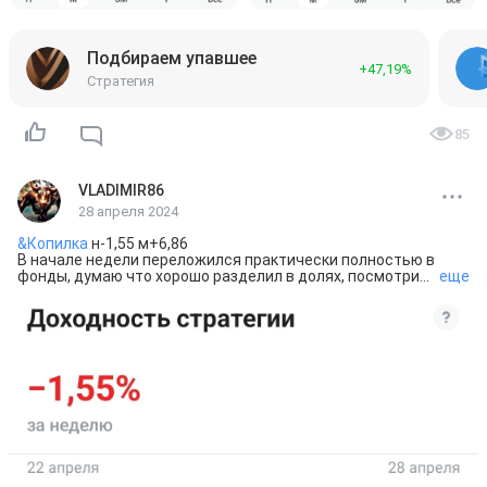
Подбираем упавшее
+47,19%
Стратегия
85
VLADIMIR86
28 апреля 2024
&Копилка
 н-1,55 м+6,86

В начале недели переложился практически полностью в 
фонды, думаю что хорошо разделил в долях, посмотрим 
еще
как портфель будет вести себя дальше, возможно так и 
оставлю на долго. 🤔